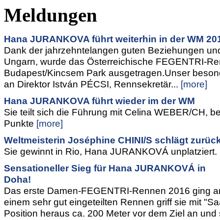
Meldungen
Hana JURANKOVA führt weiterhin in der WM 20
Dank der jahrzehntelangen guten Beziehungen un
Ungarn, wurde das Österreichische FEGENTRI-Ren
Budapest/Kincsem Park ausgetragen.Unser beson
an Direktor István PÉCSI, Rennsekretär...
[more]
Hana JURANKOVA führt wieder im der WM
Sie teilt sich die Führung mit Celina WEBER/CH, b
Punkte
[more]
Weltmeisterin Joséphine CHINI/S schlägt zurück
Sie gewinnt in Rio, Hana JURANKOVÁ unplatziert.
Sensationeller Sieg für Hana JURANKOVÁ in
Doha!
Das erste Damen-FEGENTRI-Rennen 2016 ging a
einem sehr gut eingeteilten Rennen griff sie mit "S
Position heraus ca. 200 Meter vor dem Ziel an und s