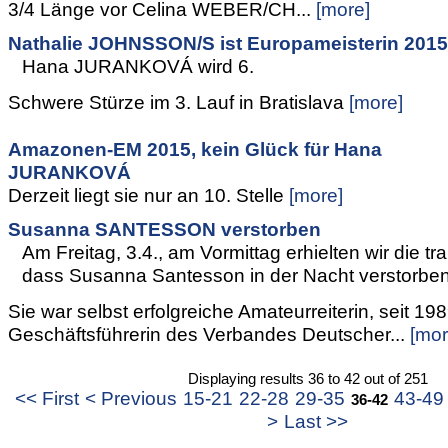
3/4 Länge vor Celina WEBER/CH...
[more]
Nathalie JOHNSSON/S ist Europameisterin 2015
Hana JURANKOVÁ wird 6.
Schwere Stürze im 3. Lauf in Bratislava
[more]
Amazonen-EM 2015, kein Glück für Hana
JURANKOVÁ
Derzeit liegt sie nur an 10. Stelle
[more]
Susanna SANTESSON verstorben
Am Freitag, 3.4., am Vormittag erhielten wir die tr
dass Susanna Santesson in der Nacht verstorben 
Sie war selbst erfolgreiche Amateurreiterin, seit 19
Geschäftsführerin des Verbandes Deutscher...
[mor
Displaying results 36 to 42 out of 251
<< First
< Previous
15-21
22-28
29-35
43-49
36-42
>
Last >>