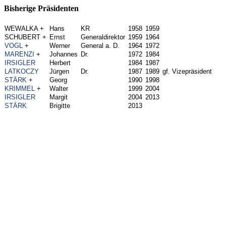
Bisherige Präsidenten
WEWALKA +
Hans
KR
1958
1959
SCHUBERT +
Ernst
Generaldirektor
1959
1964
VOGL
+
Werner
General a. D.
1964
1972
MARENZI
+
Johannes
Dr.
1972
1984
IRSIGLER
Herbert
1984
1987
LATKOCZY
Jürgen
Dr.
1987
1989
gf. Vizepräsident
STÄRK
+
Georg
1990
1998
KRIMMEL
+
Walter
1999
2004
IRSIGLER
Margit
2004
2013
STÄRK
Brigitte
2013